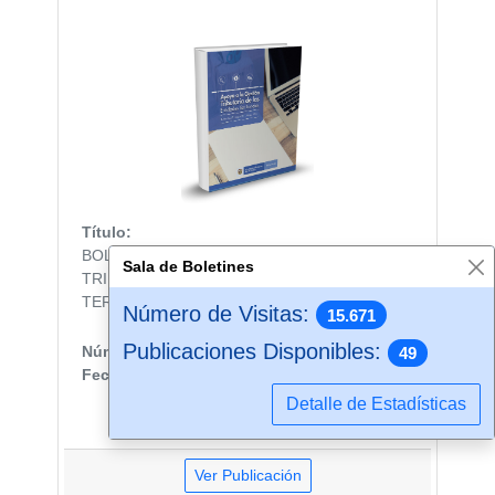
Título:
BOLETÍN 27 APOYO A LA GESTIÓN
Sala de Boletines
TRIBUTARIA DE LAS ENTIDADES
TERRITORIALES
Número de Visitas:
15.671
Publicaciones Disponibles:
Número de Visualizaciones:
878
49
Fecha de Publicación:
5/08/2011
Detalle de Estadísticas
Ver Publicación